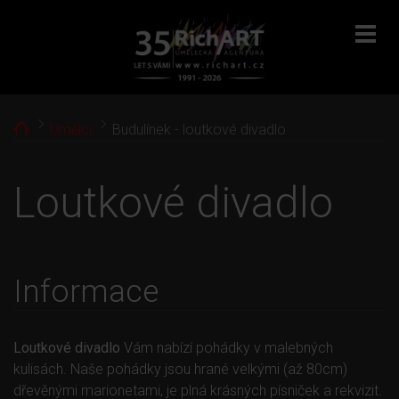
menu
Home
Umělci
Budulínek - loutkové divadlo
Loutkové divadlo
Informace
Loutkové divadlo
Vám nabízí pohádky v malebných
kulisách. Naše pohádky jsou hrané velkými (až 80cm)
dřevěnými marionetami, je plná krásných písniček a rekvizit.