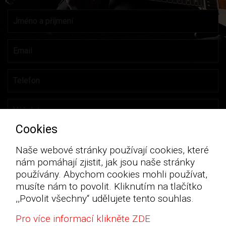
Cookies
Naše webové stránky používají cookies, které
nám pomáhají zjistit, jak jsou naše stránky
používány. Abychom cookies mohli používat,
musíte nám to povolit. Kliknutím na tlačítko
,,Povolit všechny“ udělujete tento souhlas.
Pro více informací klikněte ZDE