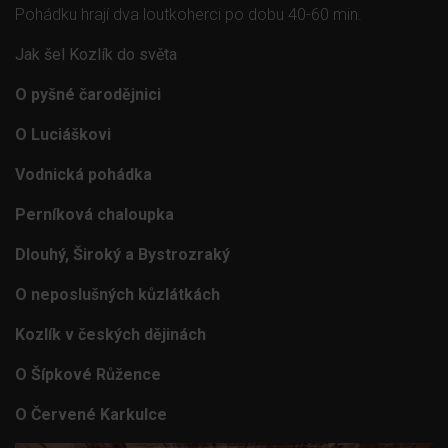
Pohádku hrají dva loutkoherci po dobu 40-60 min.
Jak šel Kozlík do světa
O pyšné čarodějnici
menu
O Luciáškovi
Vodnická pohádka
Perníková chaloupka
Dlouhý, Široký a Bystrozraký
O neposlušných kůzlátkách
Kozlík v českých dějinách
O Šípkové Růžence
O Červené Karkulce