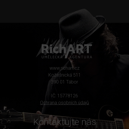
www.richart.cz
Kožešnická 511
390 01 Tábor
IČ: 15778126
Ochrana osobních údajů
Kontaktujte nás