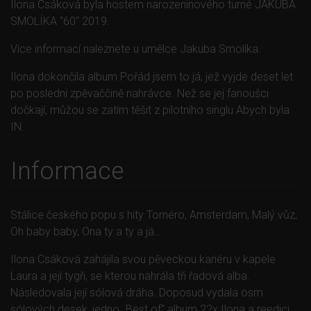
Ilona Csáková byla hostem narozeninového turné JAKUBA
SMOLÍKA "60" 2019.
Více informací naleznete u umělce Jakuba Smolíka.
menu
Ilona dokončila album Pořád jsem to já, jež vyjde deset let
po poslední zpěvaččině nahrávce. Než se jej fanoušci
dočkají, můžou se zatím těšit z pilotního singlu Abych byla
IN.
Informace
Stálice českého popu s hity Tornéro, Amsterdam, Malý vůz,
Oh baby baby, Ona ty a ty a já…
Ilona Csáková zahájila svou pěveckou kariéru v kapele
Laura a její tygři, se kterou nahrála tři řadová alba.
Následovala její sólová dráha. Doposud vydala osm
sólových desek, jedno „Best of“ album 22x Ilona a reedici