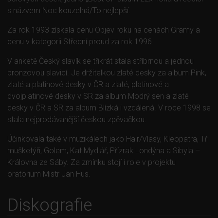
s názvem Noc kouzelná/To nejlepší.
Za rok 1993 získala cenu Objev roku na cenách Gramy a
cenu v kategorii Střední proud za rok 1996.
V anketě Český slavík se třikrát stala stříbrnou a jednou
bronzovou slavicí. Je držitelkou zlaté desky za album Pink,
zlaté a platinové desky v ČR a zlaté, platinové a
dvojplatinové desky v SR za album Modrý sen a zlaté
desky v ČR a SR za album Blízká i vzdálená. V roce 1998 se
stala nejprodávanější českou zpěvačkou.
Účinkovala také v muzikálech jako Hair/Vlasy, Kleopatra, Tři
mušketýři, Golem, Kat Mydlář, Přízrak Londýna a Sibyla –
Královna ze Sáby. Za zmínku stojí i role v projektu
oratorium Mistr Jan Hus.
Diskografie