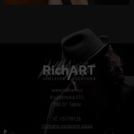
www.richart.cz
Kožešnická 511
390 01 Tábor
IČ: 15778126
Ochrana osobních údajů