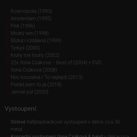
Kosmopolis (1993)
Amsterdam (1995)
Pink (1996)
Modrý sen (1998)
Blízká i vzdálená (1999)
Tyrkys (2000)
Kruhy mé touhy (2002)
22x Ilona Csáková – Best of (2004) + DVD
Ilona Csáková (2008)
Noc kouzelná / To nejlepší (2013)
Pořád jsem to já (2018)
Jemně půl (2020)
Vystoupení:
Sólové
halfplaybackové vystoupení v délce cca 30
minut
Koncertní vystoupení Ilona Csáková & band
v délce cca