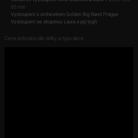
60 min
Vystoupení s orchestrem Golden Big Band Prague
Vystoupení se skupinou Laura a její tygři
Cena dohodou dle délky a typu akce.