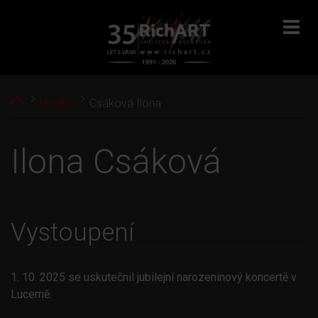
menu
Home
Umělci
Csáková Ilona
Ilona Csáková
Vystoupení
1. 10. 2025 se uskutečnil jubilejní narozeninový koncertě v
Lucerně.