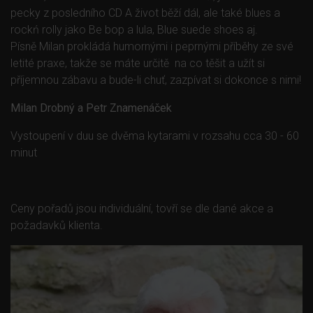
pecky z posledního CD A život běží dál, ale také blues a
rockń rolly jako Be bop a lula, Blue suede shoes aj.
Písně Milan prokládá humornými i peprnými příběhy ze své
letité praxe, takže se máte určitě na co těšit a užít si
příjemnou zábavu a bude-li chuť, zazpívat si dokonce s nimi!
Milan Drobný a Petr Znamenáček
Vystoupení v duu se dvěma kytarami v rozsahu cca 30 - 60
minut
Ceny pořadů jsou individuální, tovří se dle dané akce a
požadavků klienta.