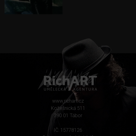
www.richart.cz
Kožešnická 511
390 01 Tábor
IČ: 15778126