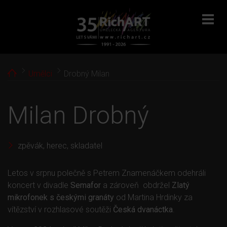
menu
Home
Umělci
Drobný Milan
Milan Drobný
zpěvák, herec, skladatel
Letos v srpnu polečně s Petrem Znamenáčkem odehráli
koncert v divadle
Semafor
a zároveň obdržel
Zlatý
mikrofonek s českými granáty
od Martina Hrdinky za
vítězství v rozhlasové soutěži
Česká dvanáctka
.