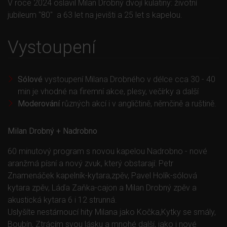
V roce 2024 oslavil Milan Drobný dvojí kulatiny: životní
jubileum "80" a 63 let na jevišti a 25 let s kapelou.
Vystoupení
menu
Sólové
vystoupení Milana Drobného v délce cca 30 - 40
min je vhodné na firemní akce, plesy, večírky a další
Moderování
různých akcí i v angličtině, němčině a ruštině.
Milan Drobný + Nadrobno
60 minutový program s novou kapelou Nadrobno - nové
aranžmá písní a nový zvuk, který obstarají: Petr
Znamenáček kapelník-kytara,zpěv, Pavel Holík-sólová
kytara zpěv, Láďa Zaňka-cajon a Milan Drobný zpěv a
akustická kytara 6 i 12 strunná.
Uslyšíte nestárnoucí hity Milana jako Kočka,Kytky se smály,
Boubín, Ztrácím svou lásku a mnohé další, jako i nové