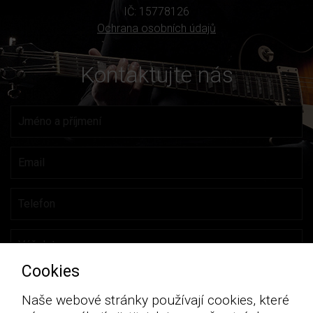
IČ: 15778126
Ochrana osobních údajů
Kontaktujte nás
Cookies
Naše webové stránky používají cookies, které