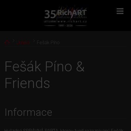
menu
Home
Umělci
Fešák Píno
Fešák Píno &
Friends
Informace
Hvězdná SPRÁVNÁ PARTA, kterou tvoří rozezpívaný Fešák