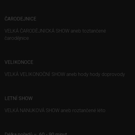
ČARODEJNICE
VELKÁ ČARODĚJNICKÁ SHOW aneb toztančené
čarodějnice
VELIKONOCE
VELKÁ VELIKONOČNÍ SHOW aneb hody hody doprovody
LETNÍ
SHOW
VELKÁ NANUKOVÁ SHOW aneb roztančené léto
Délka pořadů – 60 - 90 minut