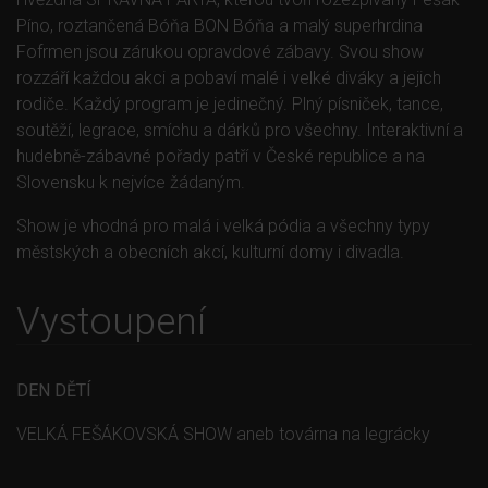
Píno, roztančená Bóňa BON Bóňa a malý superhrdina
Fofrmen jsou zárukou opravdové zábavy. Svou show
rozzáří každou akci a pobaví malé i velké diváky a jejich
rodiče. Každý program je jedinečný. Plný písniček, tance,
menu
soutěží, legrace, smíchu a dárků pro všechny. Interaktivní a
hudebně-zábavné pořady patří v České republice a na
Slovensku k nejvíce žádaným.
Show je vhodná pro malá i velká pódia a všechny typy
městských a obecních akcí, kulturní domy i divadla.
Vystoupení
DEN DĚTÍ
VELKÁ FEŠÁKOVSKÁ SHOW aneb továrna na legrácky