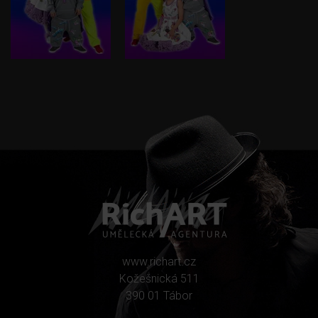
www.richart.cz
Kožešnická 511
390 01 Tábor