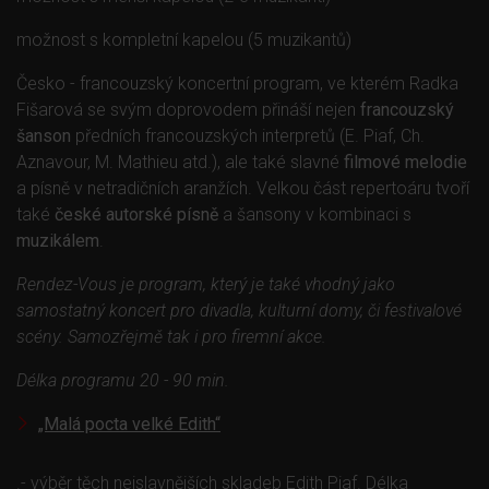
možnost s kompletní kapelou (5 muzikantů)
Česko - francouzský koncertní program, ve kterém Radka
Fišarová se svým doprovodem přináší nejen
francouzský
menu
šanson
předních francouzských interpretů (E. Piaf, Ch.
Aznavour, M. Mathieu atd.), ale také slavné
filmové melodie
a písně v netradičních aranžích. Velkou část repertoáru tvoří
také
české autorské písně
a šansony v kombinaci s
muzikálem
.
Rendez-Vous je program, který je také vhodný jako
samostatný koncert pro divadla, kulturní domy, či festivalové
scény. Samozřejmě tak i pro firemní akce.
Délka programu 20 - 90 min.
„Malá pocta velké Edith“
.- výběr těch nejslavnějších skladeb Edith Piaf. Délka