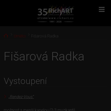
menu
Home
Umělci
Fišarová Radka
Fišarová Radka
Vystoupení
„Rendez-Vous“
možnost s menší kapelou (2-3 muzikanti)