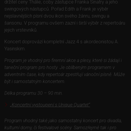
držitel ceny Thálie, coby zástupce Franka Sinatry a jeho
swingových nástupců. Pořad Edith a Frank je výběr
nejslavnějších písní dvou ikon svého žánru, swingu a
šansonu. V programu ovšem zazní i širší výběr z repertoáru
jejich vrstevníků.
Koncert doprovází kompletní Jazz 4 s akordeonistou A.
Yasinskim.
Program je vhodný pro firemní akce a plesy, které si žádají i
taneční program pro hosty. Je oblíbeným programem v
adventním čase, kdy repertoár zpestřují vánoční písně. Může
být i samostatným koncertem.
Délka programu 30 – 90 min.
„Koncertní vystoupení s Unique Quartet“
Program vhodný také jako samostatný koncert pro divadla,
kulturní domy, či festivalové scény. Samozřejmě tak i pro