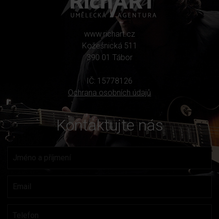
www.richart.cz
Kožešnická 511
390 01 Tábor
IČ: 15778126
Ochrana osobních údajů
Kontaktujte nás