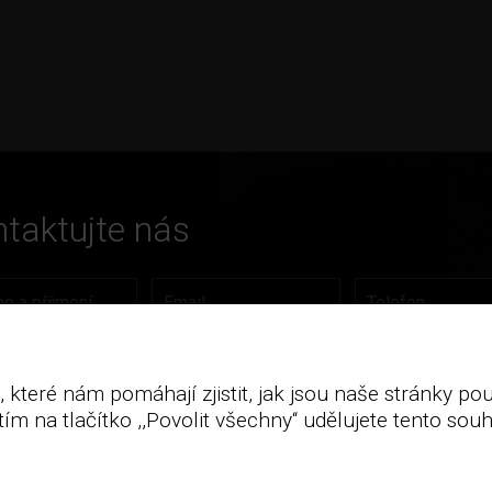
taktujte nás
 které nám pomáhají zjistit, jak jsou naše stránky p
ím na tlačítko ,,Povolit všechny“ udělujete tento souh