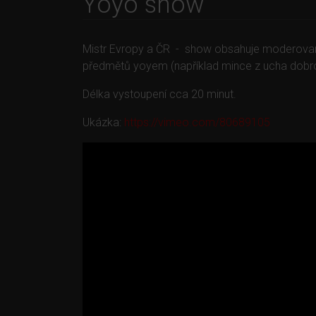
Yoyo show
Mistr Evropy a ČR - show obsahuje moderovano
předmětů yoyem (například mince z ucha dobrov
Délka vystoupení cca 20 minut.
Ukázka:
https://vimeo.com/80689105