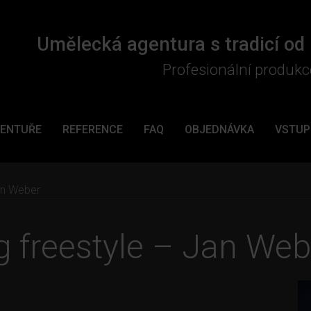
Umělecká agentura s tradicí od
Profesionální produkc
GENTUŘE
REFERENCE
FAQ
OBJEDNÁVKA
VSTUP
an Weber
g freestyle – Jan Web