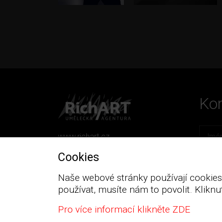
Kon
www.richart.cz
Kožešnická 511
Cookies
390 01 Tábor
Naše webové stránky používají cookies,
IČ: 15778126
používat, musíte nám to povolit. Kliknut
Ochrana osobních údajů
Pro více informací klikněte ZDE