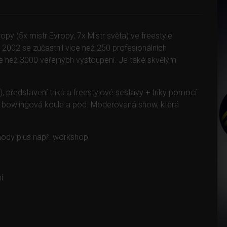
py (5x mistr Evropy, 7x Mistr světa) ve freestyle
2002 se zúčastnil více než 250 profesionálních
 než 3000 veřejných vystoupení. Je také skvělým
), představení triků a freestylové sestavy + triky pomocí
, bowlingová koule a pod. Moderovaná show, která
hody plus např. workshop.
í.