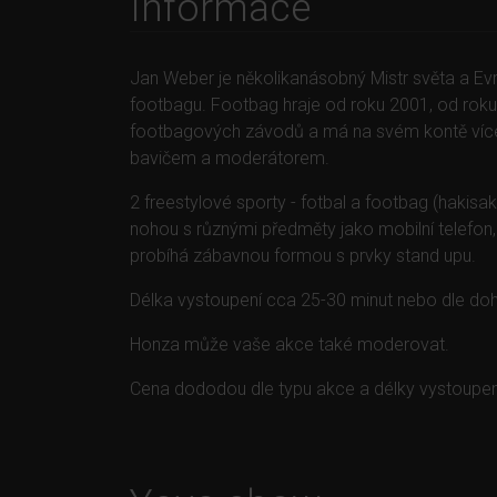
Informace
Jan Weber je několikanásobný Mistr světa a Evro
footbagu. Footbag hraje od roku 2001, od roku 
footbagových závodů a má na svém kontě více
bavičem a moderátorem.
2 freestylové sporty - fotbal a footbag (hakisak
nohou s různými předměty jako mobilní telefon
probíhá zábavnou formou s prvky stand upu.
Délka vystoupení cca 25-30 minut nebo dle do
Honza může vaše akce také moderovat.
Cena dododou dle typu akce a délky vystoupen