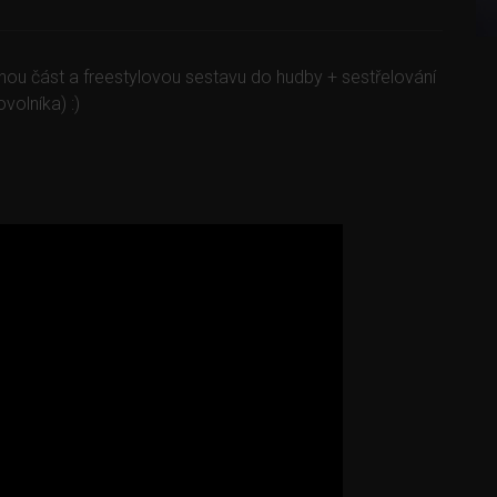
u část a freestylovou sestavu do hudby + sestřelování
olníka) :)