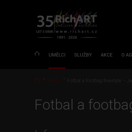
UMĚLCI
SLUŽBY
AKCE
O A
Home
Umělci
Fotbal a footbag freestyle – J
Fotbal a footba