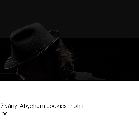
oužívány. Abychom cookies mohli
las.