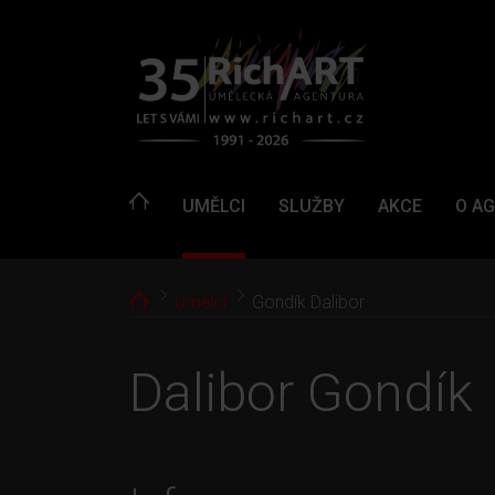
UMĚLCI
SLUŽBY
AKCE
O A
Home
Umělci
Gondík Dalibor
Dalibor Gondík