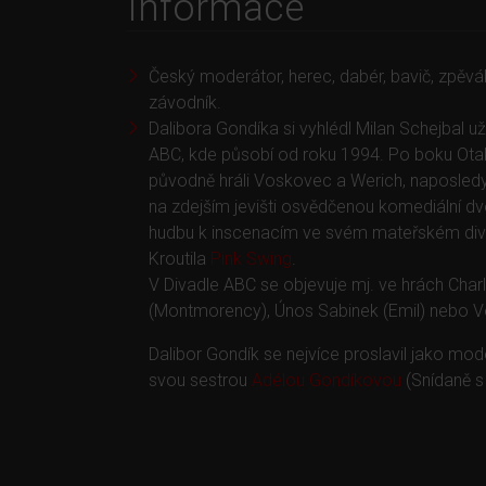
Informace
Český moderátor, herec, dabér, bavič, zpěvák
závodník.
Dalibora Gondíka si vyhlédl Milan Schejbal 
ABC, kde působí od roku 1994. Po boku Otak
původně hráli Voskovec a Werich, naposledy
na zdejším jevišti osvědčenou komediální dvo
hudbu k inscenacím ve svém mateřském diva
Kroutila
Pink Swing
.
V Divadle ABC se objevuje mj. ve hrách Char
(Montmorency), Únos Sabinek (Emil) nebo Več
Dalibor Gondík se nejvíce proslavil jako m
svou sestrou
Adélou Gondíkovou
(Snídaně 