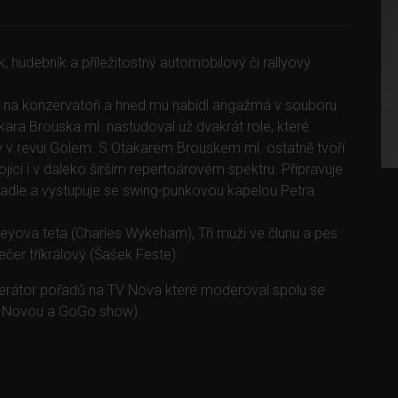
, hudebník a příležitostný automobilový či rallyový
už na konzervatoři a hned mu nabídl angažmá v souboru
ara Brouska ml. nastudoval už dvakrát role, které
 v revui Golem. S Otakarem Brouskem ml. ostatně tvoří
jici i v daleko širším repertoárovém spektru. Připravuje
dle a vystupuje se swing-punkovou kapelou Petra
leyova teta (Charles Wykeham), Tři muži ve člunu a pes
er tříkrálový (Šašek Feste).
oderátor pořadů na TV Nova které moderoval spolu se
s Novou a GoGo show)