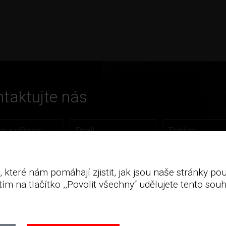
taktujte nás
 které nám pomáhají zjistit, jak jsou naše stránky p
ím na tlačítko ,,Povolit všechny“ udělujete tento souh