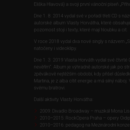
Eliška Hlavová) a svoji první vánoční píseň „Přih
Dne 1. 8. 2014 vydal své v pořadí třetí CD s n
autorské album Vlasty Horvátha, které obsahuj
pozornost stojí i texty, které mají hloubku a cit.
V roce 2018 vydal dva nové singly s názvem „St
natočeny i videoklipy.
Dne 1. 3. 2019 Vlasta Horváth vydal své čtvrté 
nevěřím“. Album je výhradně autorské jak po str
zpěvákově nejtěžším období, kdy přišel důsle
Martina, je z alba cítit energie a má silný náb
svému bratrovi.
Další aktivity Vlasty Horvátha:
2009: Divadlo Broadway – muzikál Mona Lis
2010–2015: RockOpera Praha – opery Oidipu
2010–2016: pedagog na Mezinárodní konzerva