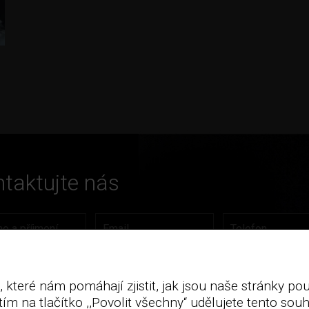
taktujte nás
 které nám pomáhají zjistit, jak jsou naše stránky p
ím na tlačítko ,,Povolit všechny“ udělujete tento souh