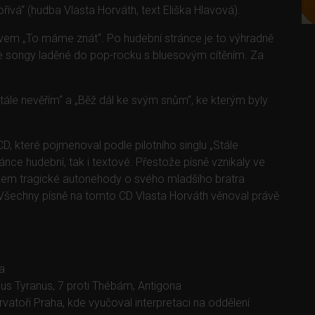
ořívá“ (hudba Vlasta Horváth, text Eliška Hlavová).
ázvem „To máme znát“. Po hudební stránce je to výhradně
e songy laděné do pop-rocku s bluesovým cítěním. Za
ále nevěřím“ a „Běž dál ke svým snům“, ke kterým byly
CD, které pojmenoval podle pilotního singlu „Stále
ánce hudební, tak i textové. Přestože písně vznikaly ve
dkem tragické autonehody o svého mladšího bratra
oj. Všechny písně na tomto CD Vlasta Horváth věnoval právě
a
s Tyranus, 7 proti Thébám, Antigona
toři Praha, kde vyučoval interpretaci na oddělení