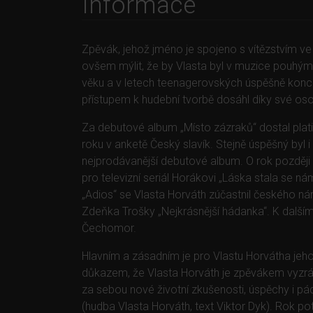
Informace
Zpěvák, jehož jméno je spojeno s vítězstvím v
ovšem mýlit, že by Vlasta byl v muzice pouhým
věku a v letech teenagerovských úspěšně konce
přístupem k hudební tvorbě dosáhl díky své o
Za debutové album „Místo zázraků“ dostal plat
roku v anketě Český slavík. Stejně úspěšný byl i
nejprodávanější debutové album. O rok později vy
pro televizní seriál Horákovi „Láska stala se ná
„Adios“ se Vlasta Horváth zúčastnil českého n
Zdeňka Trošky „Nejkrásnější hádanka“. K další
Čechomor.
Hlavním a zásadním je pro Vlastu Horvátha jeho 
důkazem, že Vlasta Horváth je zpěvákem vyzrá
za sebou nové životní zkušenosti, úspěchy i pá
(hudba Vlasta Horváth, text Viktor Dyk). Rok po