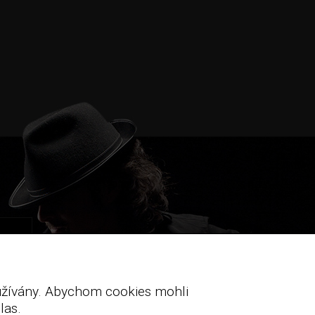
oužívány. Abychom cookies mohli
las.