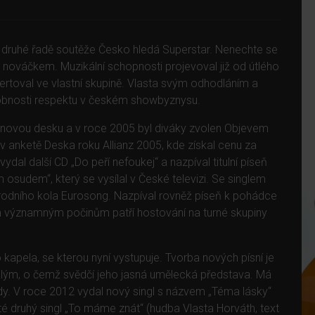
e druhé řadě soutěže Česko hledá Superstar. Nenechte se
 nováčkem. Muzikální schopnosti projevoval již od útlého
rtoval ve vlastní skupině. Vlasta svým odhodláním a
sobnosti respektu v českém showbyznysu.
inovou desku a v roce 2005 byl diváky zvolen Objevem
 v anketě Deska roku Allianz 2005, kde získal cenu za
dal další CD „Do peří nefoukej“ a nazpíval titulní píseň
m osudem“, který se vysílal v České televizi. Se singlem
árodního kola Eurosong. Nazpíval rovněž píseň k pohádce
m významným počinům patří hostování na turné skupiny
kapela, se kterou nyní vystupuje. Tvorba nových písní je
lým, o čemž svědčí jeho jasná umělecká představa. Má
dy. V roce 2012 vydal nový singl s názvem „Téma lásky“
té druhý singl „To máme znát“ (hudba Vlasta Horváth, text