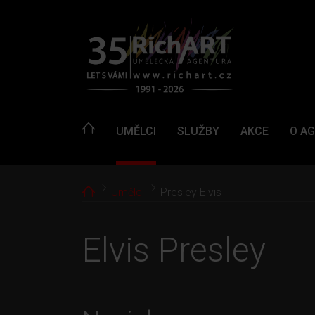
UMĚLCI
SLUŽBY
AKCE
O A
Home
Umělci
Presley Elvis
Elvis Presley