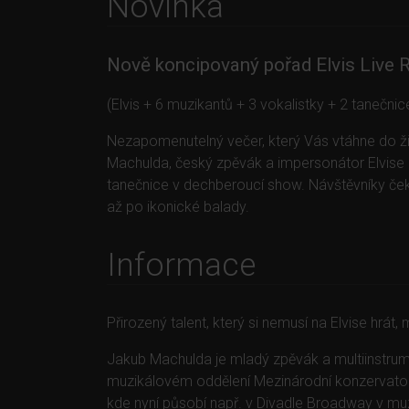
Novinka
Nově koncipovaný pořad Elvis Live 
(Elvis + 6 muzikantů + 3 vokalistky + 2 tanečnic
Nezapomenutelný večer, který Vás vtáhne do živo
Machulda, český zpěvák a impersonátor Elvise P
tanečnice v dechberoucí show. Návštěvníky čeká
až po ikonické balady.
Informace
Přirozený talent, který si nemusí na Elvise hrát,
Jakub Machulda je mladý zpěvák a multiinstrumen
muzikálovém oddělení Mezinárodní konzervatoře
kde nyní působí např. v Divadle Broadway v m