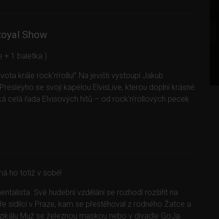
Royal Show
e + 1 baletka )
ta krále rock’n’rollu!” Na jevišti vystoupí Jakub
resleyho se svojí kapelou ElvisLive, kterou doplní krásné
 celá řada Elvisových hitů – od rock‘n‘rollových pecek
 má ho totiž v sobě!
talista. Své hudební vzdělání se rozhodl rozšířit na
 sídlící v Praze, kam se přestěhoval z rodného Žatce a
uzikálu Muž se železnou maskou nebo v divadle GoJa