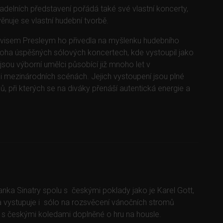
delních představení pořádá také své vlastní koncerty,
věnuje se vlastní hudební tvorbě.
Elvisem Presleym ho přivedla na myšlenku hudebního
mnoha úspěšných sólových koncertech, kde vystoupil jako
vé jsou výborní umělci působící již mnoho let v
i mezinárodních scénách. Jejich vystoupení jsou plné
ů, při kterých se na diváky přenáší autentická energie a
ranka Sinatry spolu s českými poklady jako je Karel Gott,
vystupuje i sólo na rozsvěcení vánočních stromů
u s českými koledami doplněné o hru na housle.