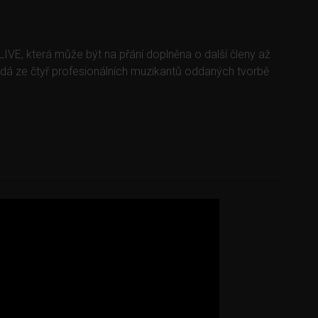
VE, která může být na přání doplněna o další členy až
ládá ze čtyř profesionálních muzikantů oddaných tvorbě