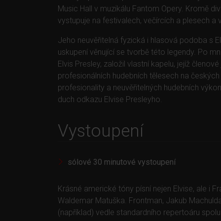
Music Hall v muzikálu Fantom Opery. Kromě diva
vystupuje na festivalech, večírcích a plesech a 
Jeho neuvěřitelná fyzická i hlasová podoba s 
uskupení věnující se tvorbě této legendy. Po 
Elvis Presley, založil vlastní kapelu, jejíž členo
profesionálních hudebních tělesech na českých 
profesionality a neuvěřitelných hudebních výkon
duch odkazu Elvise Presleyho.
Vystoupení
sólové 30 minutové vystoupení
Krásné americké tóny písní nejen Elvise, ale i F
Waldemar Matuška. Frontman, Jakub Machulda 
(například) vedle standardního repertoáru spol