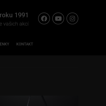
 roku 1991
e vašich akcí
ENKY
KONTAKT