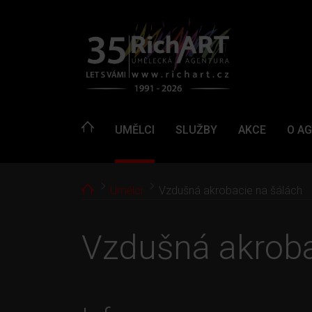
UMĚLCI
SLUŽBY
AKCE
O A
Home
Umělci
Vzdušná akrobacie na šálách
Vzdušná akroba