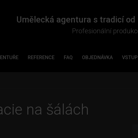
Umělecká agentura s tradicí od
Profesionální produkc
GENTUŘE
REFERENCE
FAQ
OBJEDNÁVKA
VSTUP
cie na šálách