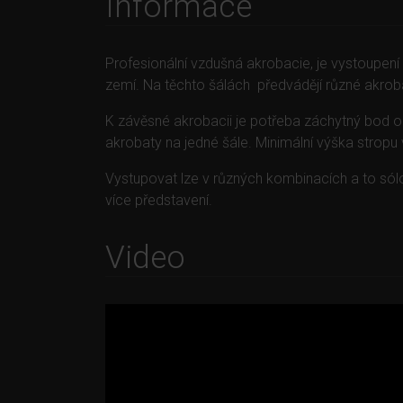
Informace
Profesionální vzdušná akrobacie, je vystoupe
zemí. Na těchto šálách předvádějí různé akroba
K závěsné akrobacii je potřeba záchytný bod o 
akrobaty na jedné šále. Minimální výška stropu v 
Vystupovat lze v různých kombinacích a to sól
více představení.
Video