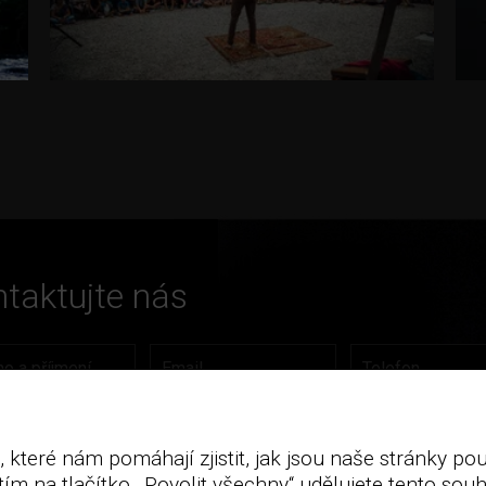
taktujte nás
 které nám pomáhají zjistit, jak jsou naše stránky p
ím na tlačítko ,,Povolit všechny“ udělujete tento souh