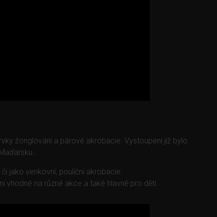
rvky žonglování a párové akrobacie. Vystoupení již bylo
i, Maďarsku…
 či jako venkovní, pouliční akrobacie.
 vhodné na různé akce a také hlavně pro děti.