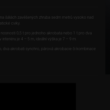
ní na šálách zavěšených zhruba sedm metrů vysoko nad
tické cviky.
nosnosti 0,5 t pro jednoho akrobata nebo 1 t pro dva
interiéru je 4 – 5 m, ideální výška je 7 – 9 m.
o, dva akrobati synchro, párová akrobacie či kombinace